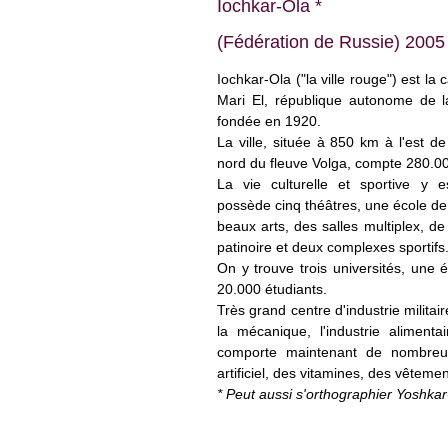
Iochkar-Ola *
(Fédération de Russie) 2005
Iochkar-Ola ("la ville rouge") est la
Mari El, république autonome de l
fondée en 1920.
La ville, située à 850 km à l'est 
nord du fleuve Volga, compte 280.00
La vie culturelle et sportive y e
possède cinq théâtres, une école d
beaux arts, des salles multiplex, 
patinoire et deux complexes sportifs
On y trouve trois universités, une é
20.000 étudiants.
Très grand centre d'industrie militair
la mécanique, l'industrie alimenta
comporte maintenant de nombreus
artificiel, des vitamines, des vêtemen
* Peut aussi s'orthographier Yoshkar