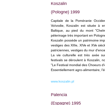
Koszalin
(Pologne)
1999
Capitale de la Poméranie Occident
Voïvodie, Koszalin est située à 
Baltique, au pied du mont "Chel
pèlerinage très important en Pologn
Koszalin possède un patrimoine im
vestiges des XIII
e
, XIV
e
et XV
e
siècl
patriciennes, vestiges du mur d'ence
La vie culturelle est très axée su
festivals se déroulent à Koszalin, n
"Le Festival mondial des Choeurs d'
Essentiellement agro-alimentaire, l'
www.koszalin.pl
Palencia
(Espagne) 1995