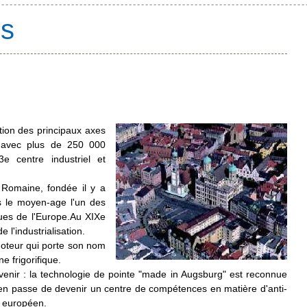
es
ction des principaux axes
g, avec plus de 250 000
3
e
centre industriel et
 Romaine, fondée il y a
 le moyen-age l'un des
ques de l'Europe.Au XIX
e
 l'industrialisation.
 moteur qui porte son nom
e frigorifique.
venir : la technologie de pointe "made in Augsburg" est reconnue
st en passe de devenir un centre de compétences en matière d'anti-
t européen.