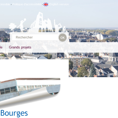
cessible
Politique d'accessibilité
English version
-
-
le
Grands projets