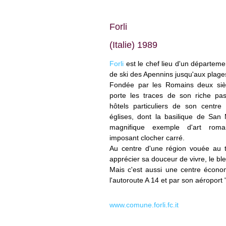
Forli
(Italie) 1989
Forli
est le chef lieu d'un départeme
de ski des Apennins jusqu'aux plages
Fondée par les Romains deux siècl
porte les traces de son riche p
hôtels particuliers de son centre
églises, dont la basilique de San 
magnifique exemple d'art roma
imposant clocher carré.
Au centre d'une région vouée au to
apprécier sa douceur de vivre, le bl
Mais c'est aussi une centre écono
l'autoroute A 14 et par son aéroport "
www.comune.forli.fc.it